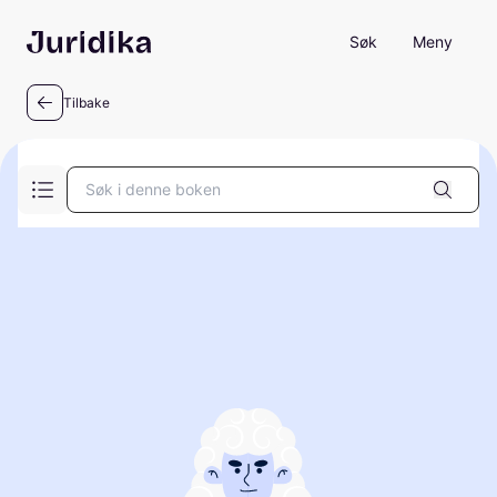
Søk
Meny
Tilbake
Søk i denne boken