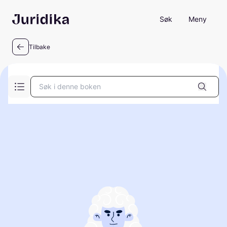
Søk
Meny
Tilbake
Søk i denne boken