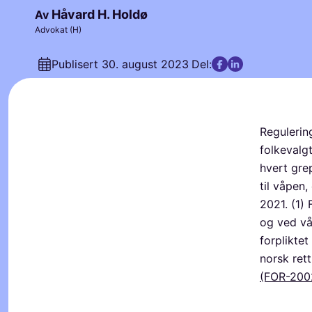
Håvard H. Holdø
Av
Advokat (H)
Publisert
30. august 2023
Del:
Regulerin
folkevalg
hvert grep
til våpen,
2021. (1)
og ved vå
forplikte
norsk ret
(FOR-200