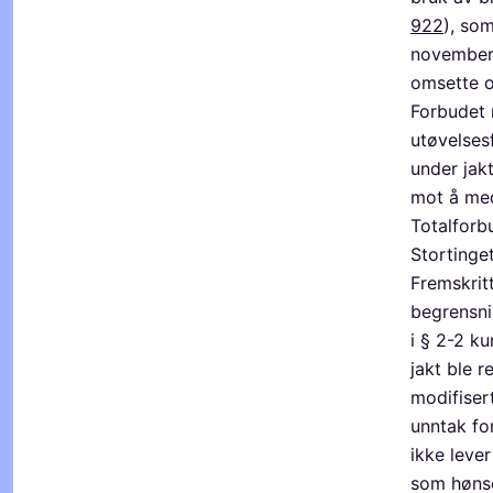
922
), som
november 
omsette o
Forbudet 
utøvelsesf
under jak
mot å med
Totalforbu
Stortinget
Fremskritt
begrensni
i § 2-2 k
jakt ble r
modifiser
unntak fo
ikke lever
som hønsef