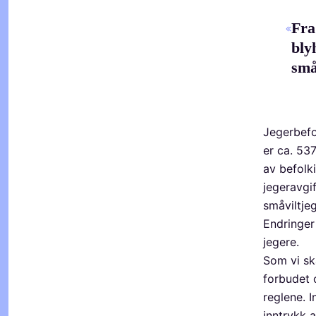
Fra
bly
små
Jegerbefo
er ca. 53
av befolk
jegeravgi
småviltje
Endringer
jegere.
Som vi ska
forbudet 
reglene. 
inntrykk a