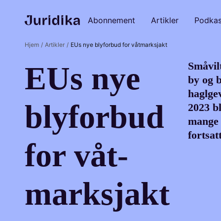
Abonnement
Artikler
Podkas
Hjem
Artikler
EUs nye blyforbud for våtmarksjakt
Småvilt
EUs nye
by og b
haglge
bly­for­bud
2023 b
mange j
fortsat
for våt­
mark­sjakt