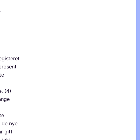
v
egisteret
prosent
te
. (4)
ange
te
t de nye
r gitt
 jakt.