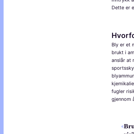
Dette er e
Hvorfo
Bly er et 
brukt i a
anslår at 
sportsskyt
blyammunis
kjemikali
fugler ris
gjennom å
Bru