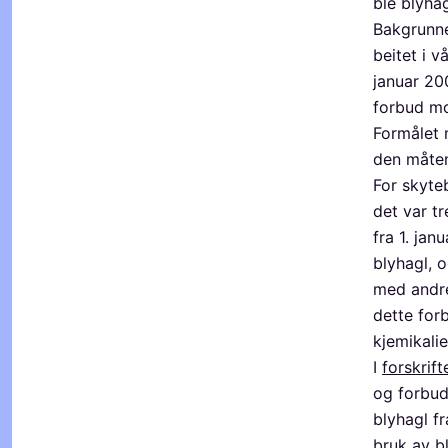
ble blyhag
Bakgrunne
beitet i 
januar 200
forbud mo
Formålet m
den måten
For skyte
det var tr
fra 1. ja
blyhagl, o
med andre
dette forb
kjemikalie
I
forskrif
og forbud
blyhagl fr
bruk av bl