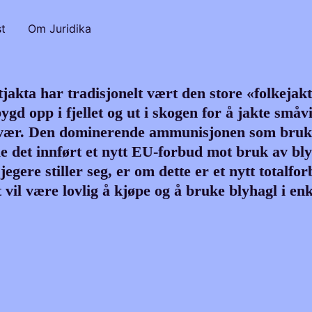
t
Om Juridika
jakta har tradisjonelt vært den store «folkejak
ygd opp i fjellet og ut i skogen for å jakte småv
vær. Den dominerende ammunisjonen som brukes 
le det innført et nytt EU-forbud mot bruk av bl
egere stiller seg, er om dette er et nytt totalfo
t vil være lovlig å kjøpe og å bruke blyhagl i en