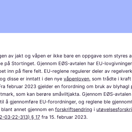
gen av jakt og våpen er ikke bare en oppgave som styres a
te på Stortinget. Gjennom EØS-avtalen har EU-lovgivningen
et inn på flere felt. EU-reglene regulerer deler av regelver
 og disse er inntatt i den nye
våpenloven
, som trådte i kraft 
 Fra februar 2023 gjelder en forordning om bruk av blyhagl p
tmark, som kan berøre småviltjakta. Gjennom EØS-avtalen
t til å gjennomføre EU-forordninger, og reglene ble gjennomf
t blant annet gjennom en
forskriftsendring
i
utøvelsesforskri
2-03-22-313) § 17
fra 15. februar 2023.