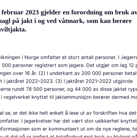
 februar 2023 gjelder en forordning om bruk a
hagl på jakt i og ved våtmark, som kan berøre
viltjakta.
lkningen i Norge omfatter et stort antall personer. I Jegerr
7 000 personer registrert som jegere. Det utgjør om lag 12 
ingen over 16 år. (2) I underkant av 200 000 personer betal
ft i jaktåret 2022–2023. (3) I jaktåret 2021–2022 utgjorde
gerne rundt 78 000 personer, og 44 000 av disse jaktet rype
 i regelverket knyttet til jaktammunisjon berører dermed m
l se, er det ikke helt enkelt å lese ut av forskriften hva det
omfatter. I jegerkretser har det vært stor usikkerhet knytte
Informasjonen som er kommunisert ut om de nye reglene, ha
v at det nå er innført et totalforbud mot bruk av blyhagl på