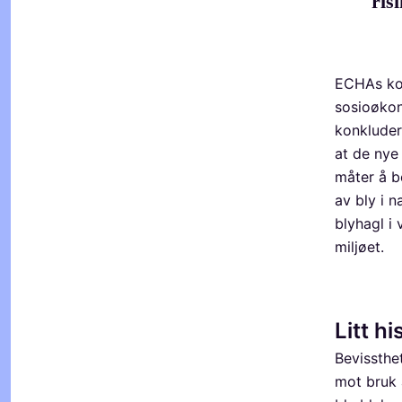
ris
ECHAs kom
sosioøko
konkluder
at de nye
måter å b
av bly i 
blyhagl i
miljøet.
Litt hi
Bevissthe
mot bruk a