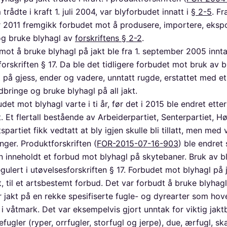
 trådte i kraft 1. juli 2004, var blyforbudet innatt i
§ 2-5
. Fr
2011 fremgikk forbudet mot å produsere, importere, ekspo
g bruke blyhagl av
forskriftens § 2-2
.
mot å bruke blyhagl på jakt ble fra 1. september 2005 inntat
orskriften § 17. Da ble det tidligere forbudet mot bruk av b
t på gjess, ender og vadere, unntatt rugde, erstattet med e
bringe og bruke blyhagl på all jakt.
det mot blyhagl varte i ti år, før det i 2015 ble endret ette
. Et flertall bestående av Arbeiderpartiet, Senterpartiet, H
spartiet fikk vedtatt at bly igjen skulle bli tillatt, men med 
nger. Produktforskriften (
FOR-2015-07-16-903
) ble endret 
un inneholdt et forbud mot blyhagl på skytebaner. Bruk av b
egulert i utøvelsesforskriften § 17. Forbudet mot blyhagl på 
t, til et artsbestemt forbud. Det var forbudt å bruke blyhag
r jakt på en rekke spesifiserte fugle- og dyrearter som hov
 i våtmark. Det var eksempelvis gjort unntak for viktig jaktb
ugler (ryper, orrfugler, storfugl og jerpe), due, ærfugl, ska