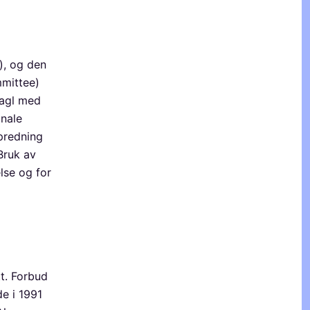
), og den
mittee)
hagl med
onale
predning
Bruk av
lse og for
t. Forbud
de i 1991