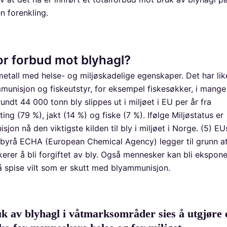
n forenkling.
r forbud mot blyhagl?
metall med helse- og miljøskadelige egenskaper. Det har like
mmunisjon og fiskeutstyr, for eksempel fiskesøkker, i mange 
rundt 44 000 tonn bly slippes ut i miljøet i EU per år fra
ing (79 %), jakt (14 %) og fiske (7 %). Ifølge Miljøstatus er
jon nå den viktigste kilden til bly i miljøet i Norge. (5) EU
ebyrå ECHA (European Chemical Agency) legger til grunn 
ikerer å bli forgiftet av bly. Også mennesker kan bli ekspone
 spise vilt som er skutt med blyammunisjon.
k av blyhagl i våtmarksområder sies å utgjøre 