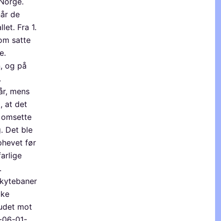
 Norge.
når de
et. Fra 1.
om satte
e.
n, og på
.
år, mens
9, at det
g omsette
g. Det ble
phevet før
farlige
.
skytebaner
uke
budet mot
-06-01-