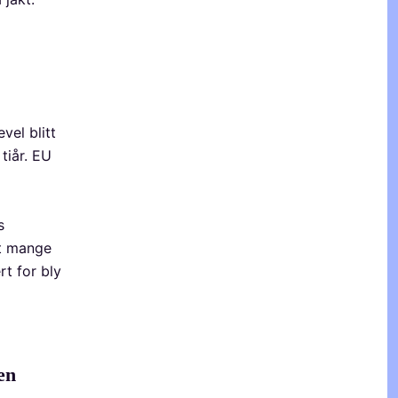
vel blitt
tiår. EU
s
at mange
rt for bly
en