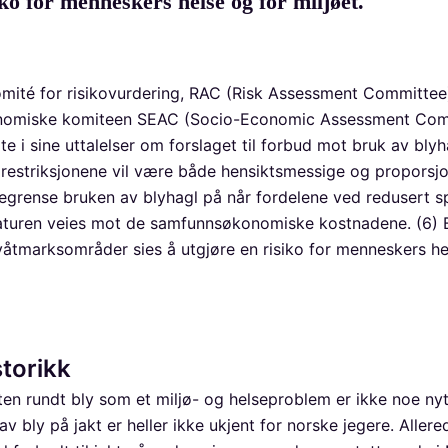
iko for menneskers helse og for miljøet.
ité for risikovurdering, RAC (Risk Assessment Committee
nomiske komiteen SEAC (Socio-Economic Assessment Com
te i sine uttalelser om forslaget til forbud mot bruk av bly
 restriksjonene vil være både hensiktsmessige og proporsj
egrense bruken av blyhagl på når fordelene ved redusert s
naturen veies mot de samfunnsøkonomiske kostnadene. (6) 
 våtmarksområder sies å utgjøre en risiko for menneskers he
storikk
ten rundt bly som et miljø- og helseproblem er ikke noe nyt
v bly på jakt er heller ikke ukjent for norske jegere. Allere