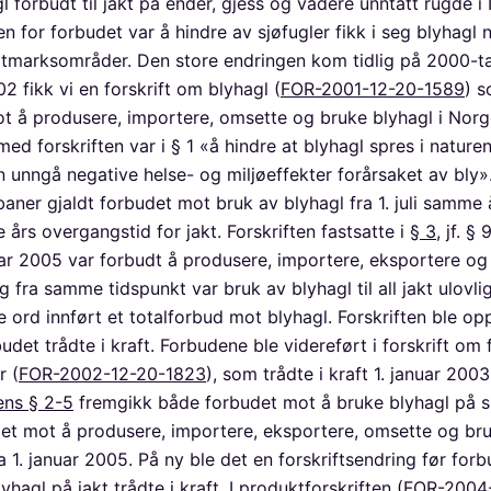
l forbudt til jakt på ender, gjess og vadere unntatt rugde i
n for forbudet var å hindre av sjøfugler fikk i seg blyhagl 
våtmarksområder. Den store endringen kom tidlig på 2000-tall
2 fikk vi en forskrift om blyhagl (
FOR-2001-12-20-1589
) s
t å produsere, importere, omsette og bruke blyhagl i Norg
ed forskriften var i § 1 «å hindre at blyhagl spres i nature
 unngå negative helse- og miljøeffekter forårsaket av bly»
baner gjaldt forbudet mot bruk av blyhagl fra 1. juli samme 
e års overgangstid for jakt. Forskriften fastsatte i
§ 3
, jf. § 
nuar 2005 var forbudt å produsere, importere, eksportere o
g fra samme tidspunkt var bruk av blyhagl til all jakt ulovli
 ord innført et totalforbud mot blyhagl. Forskriften ble op
udet trådte i kraft. Forbudene ble videreført i forskrift om 
r (
FOR-2002-12-20-1823
), som trådte i kraft 1. januar 2003
tens § 2-5
fremgikk både forbudet mot å bruke blyhagl på 
et mot å produsere, importere, eksportere, omsette og br
a 1. januar 2005. På ny ble det en forskriftsendring før for
yhagl på jakt trådte i kraft. I produktforskriften (
FOR-2004