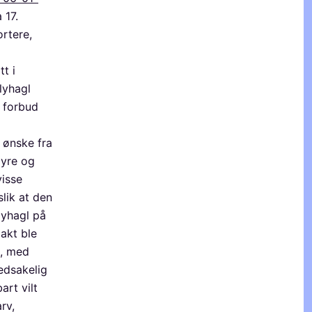
a 17.
rtere,
t i
lyhagl
t forbud
r ønske fra
øyre og
visse
slik at den
lyhagl på
jakt ble
l, med
edsakelig
art vilt
rv,