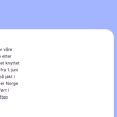
v våre
 etter
ket knyttet
fra 1. juni
å jakt i
 er Norge
ørt i
ften