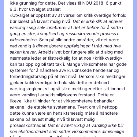
ikke grunnlag for dette. Det vises til
NOU 2018: 6 punkt
9.3
, hvor utvalget uttaler:
«Utvalget er opptatt av at varsel om kritikkverdige forhold
bør løsest på lavest mulig nivå.
Det er ikke slik at enhver
varsling i seg selv innebærer at det er behov for å sette i
gang en stor, komplisert og ressurskrevende prosess i
virksomheten.
Som på alle andre områder, vil det være
nødvendig å
dimensjonere oppfølgingen i tråd med hva
saken krever
. Arbeidslivet bør fungere slik at dialog med
nærmeste leder er tilstrekkelig for at noe «kritikkverdig»
kan tas opp og bli tatt tak i. Mange virksomheter har gode
systemer for å håndtere avvik, uønskede hendelser og
forbedringsforslag på et lavt nivå. Dersom slike meldinger
gjelder kritikkverdige forhold slik dette er definert i
varslingsreglene, vil også slike meldinger etter sitt innhold
være varsling i arbeidsmiljølovens forstand. Dette er
likevel ikke til hinder for at virksomhetene behandler
sakene i de etablerte systemene. Tvert om vil nettopp
dette kunne være en hensiktsmessig måte å håndtere
sakene på lavest mulig nivå til lavest mulig
prosesskostnader.
Det er svært viktig at varsling ikke blir
noe ekstraordinært som setter virksomhetens alminnelige