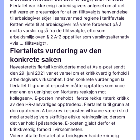
Flertallet var ikke enig i arbeidsgivers anførsel om at det
må være en presumsjon for at en tillitsvalgts henvendelse
til arbeidsgiver skjer i samsvar med reglene i tariffavtale.
Retten viste til at arbeidsgiver må være forberedt på å
motta varsler også fra de tillitsvalgte, ettersom
arbeidsmiljøloven § 2 A-2 oppstiller som varslingsalternativ
«via … tillitsvalgt».
Flertallets vurdering av den
konkrete saken
Høyesteretts flertall konkluderte med at As e-post sendt
den 29. juni 2021 var et varsel om et kritikkverdig forhold i
arbeidsgivers virksomhet. I den konkrete vurderingen la
flertallet til grunn at e-posten måtte oppfattes som «noe
mer enn en uenighet om Norturas reaksjon mot
kollegaen». E-posten inneholdt i første rekke «sterk kritikk
av den HR-ansvarliges opptreden». Flertallet la til grunn at
den opptreden A beskrev i e-posten vil kunne være i strid
med arbeidsgivers skriftlige etiske retningslinjer, dersom
det var hold i påstandene. E-posten gjaldt derfor et
kritikkverdig forhold i virksomheten.
Videre uttalte flertallet at arbeidsgiver hadde «rimelig