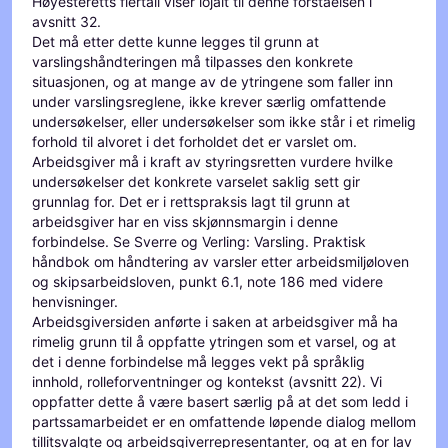
Høyesteretts flertall viser lojalt til denne forståelsen i
avsnitt 32.
Det må etter dette kunne legges til grunn at
varslingshåndteringen må tilpasses den konkrete
situasjonen, og at mange av de ytringene som faller inn
under varslingsreglene, ikke krever særlig omfattende
undersøkelser, eller undersøkelser som ikke står i et rimelig
forhold til alvoret i det forholdet det er varslet om.
Arbeidsgiver må i kraft av styringsretten vurdere hvilke
undersøkelser det konkrete varselet saklig sett gir
grunnlag for. Det er i rettspraksis lagt til grunn at
arbeidsgiver har en viss skjønnsmargin i denne
forbindelse. Se Sverre og Verling: Varsling. Praktisk
håndbok om håndtering av varsler etter arbeidsmiljøloven
og skipsarbeidsloven, punkt 6.1, note 186 med videre
henvisninger.
Arbeidsgiversiden anførte i saken at arbeidsgiver må ha
rimelig grunn til å oppfatte ytringen som et varsel, og at
det i denne forbindelse må legges vekt på språklig
innhold, rolleforventninger og kontekst (avsnitt 22). Vi
oppfatter dette å være basert særlig på at det som ledd i
partssamarbeidet er en omfattende løpende dialog mellom
tillitsvalgte og arbeidsgiverrepresentanter, og at en for lav