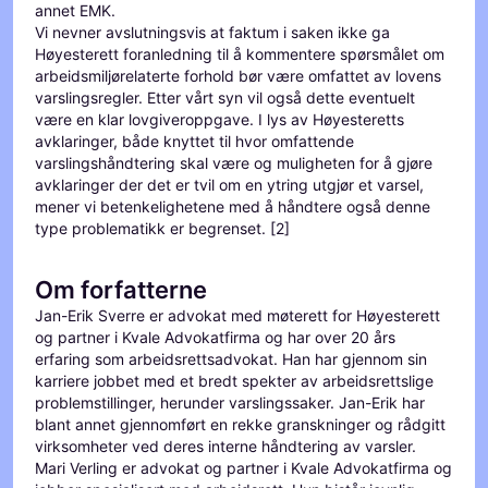
annet EMK.
Vi nevner avslutningsvis at faktum i saken ikke ga
Høyesterett foranledning til å kommentere spørsmålet om
arbeidsmiljørelaterte forhold bør være omfattet av lovens
varslingsregler. Etter vårt syn vil også dette eventuelt
være en klar lovgiveroppgave. I lys av Høyesteretts
avklaringer, både knyttet til hvor omfattende
varslingshåndtering skal være og muligheten for å gjøre
avklaringer der det er tvil om en ytring utgjør et varsel,
mener vi betenkelighetene med å håndtere også denne
type problematikk er begrenset. [2]
Om forfatterne
Jan-Erik Sverre er advokat med møterett for Høyesterett
og partner i Kvale Advokatfirma og har over 20 års
erfaring som arbeidsrettsadvokat. Han har gjennom sin
karriere jobbet med et bredt spekter av arbeidsrettslige
problemstillinger, herunder varslingssaker. Jan-Erik har
blant annet gjennomført en rekke granskninger og rådgitt
virksomheter ved deres interne håndtering av varsler.
Mari Verling er advokat og partner i Kvale Advokatfirma og