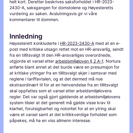
helt kort. Deretter beskrives saksforholdet i HR-2023-
2430-A, saksgangen for domstolene og Høyesteretts
vurdering av saken. Avslutningsvis gir vi våre
kommentarer til dommen.
Innledning
Høyesterett konkluderte i
HR-2023-2430-A
med at en e-
post med kritiske utsagn rettet mot en HR-ansvarlig, sendt
fra en tillitsvalgt til den HR-ansvarliges overordnede,
utgjorde et varsel etter
arbeidsmiljøloven § 2 A-1
. Nortura
anførte blant annet at det burde være en presumsjon for
at kritiske ytringer fra en tillitsvalgt skjer i samsvar med
reglene i tariffavtalen, og at det dermed må noe
ekstraordinært til for at en henvendelse fra en tillitsvalgt
skal oppfattes som et varsel etter arbeidsmiljølovens
regler. Det var også gjort gjeldende at arbeidsmiljølovens
system tilsier at det generelt må gjelde visse krav til
klarhet, forutsigbarhet og notoritet for at en ytring skal
være et varsel samt at det kritikkverdige forholdet som
påpekes, må ha en viss allmenn interesse.