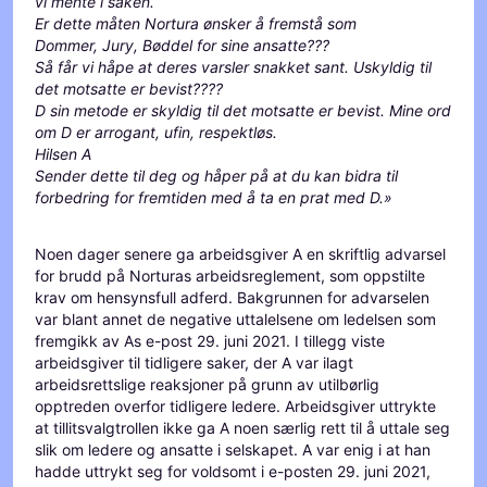
vi mente i saken.
Er dette måten Nortura ønsker å fremstå som
Dommer, Jury, Bøddel for sine ansatte???
Så får vi håpe at deres varsler snakket sant. Uskyldig til
det motsatte er bevist????
D sin metode er skyldig til det motsatte er bevist. Mine ord
om D er arrogant, ufin, respektløs.
Hilsen A
Sender dette til deg og håper på at du kan bidra til
forbedring for fremtiden med å ta en prat med D.»
Noen dager senere ga arbeidsgiver A en skriftlig advarsel
for brudd på Norturas arbeidsreglement, som oppstilte
krav om hensynsfull adferd. Bakgrunnen for advarselen
var blant annet de negative uttalelsene om ledelsen som
fremgikk av As e-post 29. juni 2021. I tillegg viste
arbeidsgiver til tidligere saker, der A var ilagt
arbeidsrettslige reaksjoner på grunn av utilbørlig
opptreden overfor tidligere ledere. Arbeidsgiver uttrykte
at tillitsvalgtrollen ikke ga A noen særlig rett til å uttale seg
slik om ledere og ansatte i selskapet. A var enig i at han
hadde uttrykt seg for voldsomt i e-posten 29. juni 2021,