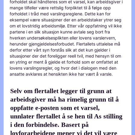
forholdet skal håndteres som et varsel, kan arbeidsgiver i
mange tilfeller være rettslig forpliktet til å følge opp
forholdet i tråd med varslingsreglene. Dette kan for
eksempel være situasjoner der en arbeidstaker ytrer seg
om et lovstridig arbeidsmiljø. Etter vår oppfatning vil ikke
partene i en slik situasjon kunne avtale seg bort fra
hverken undersøkelsesplikten eller lovens varslervern,
herunder gjengjeldelsesforbudet. Flertallets uttalelse må
derfor etter vårt syn forstås slik at det kun gjelder i
situasjoner der det foreligger reell tvil, med hensyn til om
en ytring er ment å gjelde et forhold som er omfattet at
lovens varslingsregler, og hvor det i dialogen med den
ansatte avklares at hensikten ikke har vært å varsle.
Selv om flertallet legger til grunn at
arbeidsgiver må ha rimelig grunn til å
oppfatte e-posten som et varsel,
unnlater flertallet å se hen til As stilling
i den forbindelse. Basert på
lovforarbeidene mener vi det vil være