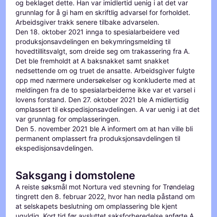
og beklaget dette. Han var imidlertid uenig i at det var
grunnlag for å gi ham en skriftlig advarsel for forholdet.
Arbeidsgiver trakk senere tilbake advarselen.
Den 18. oktober 2021 innga to spesialarbeidere ved
produksjonsavdelingen en bekymringsmelding til
hovedtillitsvalgt, som dreide seg om trakassering fra A.
Det ble fremholdt at A baksnakket samt snakket
nedsettende om og truet de ansatte. Arbeidsgiver fulgte
opp med nærmere undersøkelser og konkluderte med at
meldingen fra de to spesialarbeiderne ikke var et varsel i
lovens forstand. Den 27. oktober 2021 ble A midlertidig
omplassert til ekspedisjonsavdelingen. A var uenig i at det
var grunnlag for omplasseringen.
Den 5. november 2021 ble A informert om at han ville bli
permanent omplassert fra produksjonsavdelingen til
ekspedisjonsavdelingen.
Saksgang i domstolene
A reiste søksmål mot Nortura ved stevning for Trøndelag
tingrett den 8. februar 2022, hvor han nedla påstand om
at selskapets beslutning om omplassering ble kjent
ugyldig. Kort tid før avsluttet saksforberedelse anførte A