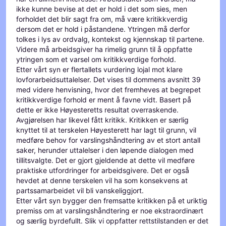
ikke kunne bevise at det er hold i det som sies, men
forholdet det blir sagt fra om, må være kritikkverdig
dersom det er hold i påstandene. Ytringen må derfor
tolkes i lys av ordvalg, kontekst og kjennskap til partene.
Videre må arbeidsgiver ha rimelig grunn til å oppfatte
ytringen som et varsel om kritikkverdige forhold.
Etter vårt syn er flertallets vurdering lojal mot klare
lovforarbeidsuttalelser. Det vises til dommens avsnitt 39
med videre henvisning, hvor det fremheves at begrepet
kritikkverdige forhold er ment å favne vidt. Basert på
dette er ikke Høyesteretts resultat overraskende.
Avgjørelsen har likevel fått kritikk. Kritikken er særlig
knyttet til at terskelen Høyesterett har lagt til grunn, vil
medføre behov for varslingshåndtering av et stort antall
saker, herunder uttalelser i den løpende dialogen med
tillitsvalgte. Det er gjort gjeldende at dette vil medføre
praktiske utfordringer for arbeidsgivere. Det er også
hevdet at denne terskelen vil ha som konsekvens at
partssamarbeidet vil bli vanskeliggjort.
Etter vårt syn bygger den fremsatte kritikken på et uriktig
premiss om at varslingshåndtering er noe ekstraordinært
og særlig byrdefullt. Slik vi oppfatter rettstilstanden er det