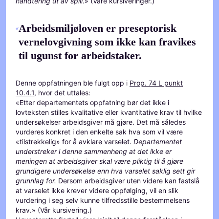
håndtering ut av spill
.» (Våre kursiveringer.)
Arbeidsmiljøloven er preseptorisk
vernelovgivning som ikke kan fravikes
til ugunst for arbeidstaker.
Denne oppfatningen ble fulgt opp i
Prop. 74 L punkt
10.4.1
, hvor det uttales:
«Etter departementets oppfatning bør det ikke i
lovteksten stilles kvalitative eller kvantitative krav til hvilke
undersøkelser arbeidsgiver må gjøre. Det må således
vurderes konkret i den enkelte sak hva som vil være
«tilstrekkelig» for å avklare varselet.
Departementet
understreker i denne sammenheng at det ikke er
meningen at arbeidsgiver skal være pliktig til å gjøre
grundigere undersøkelse enn hva varselet saklig sett gir
grunnlag for.
Dersom arbeidsgiver uten videre kan fastslå
at varselet ikke krever videre oppfølging, vil en slik
vurdering i seg selv kunne tilfredsstille bestemmelsens
krav.» (Vår kursivering.)