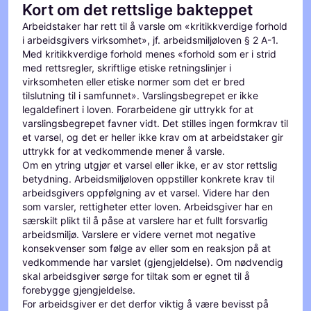
Kort om det rettslige bakteppet
Arbeidstaker har rett til å varsle om «kritikkverdige forhold
i arbeidsgivers virksomhet», jf. arbeidsmiljøloven § 2 A-1.
Med kritikkverdige forhold menes «forhold som er i strid
med rettsregler, skriftlige etiske retningslinjer i
virksomheten eller etiske normer som det er bred
tilslutning til i samfunnet». Varslingsbegrepet er ikke
legaldefinert i loven. Forarbeidene gir uttrykk for at
varslingsbegrepet favner vidt. Det stilles ingen formkrav til
et varsel, og det er heller ikke krav om at arbeidstaker gir
uttrykk for at vedkommende mener å varsle.
Om en ytring utgjør et varsel eller ikke, er av stor rettslig
betydning. Arbeidsmiljøloven oppstiller konkrete krav til
arbeidsgivers oppfølgning av et varsel. Videre har den
som varsler, rettigheter etter loven. Arbeidsgiver har en
særskilt plikt til å påse at varslere har et fullt forsvarlig
arbeidsmiljø. Varslere er videre vernet mot negative
konsekvenser som følge av eller som en reaksjon på at
vedkommende har varslet (gjengjeldelse). Om nødvendig
skal arbeidsgiver sørge for tiltak som er egnet til å
forebygge gjengjeldelse.
For arbeidsgiver er det derfor viktig å være bevisst på