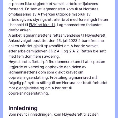
e-posten ikke utgjorde et varsel i arbeidsmiljølovens
forstand. En samlet lagmannsrett kom til at Norturas
omplassering av A hverken utgjorde misbruk av
arbeidsgivers styringsrett eller brøt med foreningsfriheten
i henhold til
EMK artikkel 11
. Lagmannsretten forkastet
derfor anken.
A anket lagmannsrettens rettsanvendelse til Høyesterett.
Ankeutvalget besluttet den 26. juli 2023 å bare fremme
anken når det gjaldt spørsmålet om A hadde varslet
etter
arbeidsmiljøloven §§ 2 A-1
og
2 A-2
. Retten ble satt
med fem dommere i avdeling.
Høyesteretts flertall på fire dommere kom til at e-posten
utgjorde et varsel og opphevde den delen av
lagmannsrettens dom som gjaldt kravet om
oppreisningserstatning. Frostating lagmannsrett må
følgelig på nytt ta stilling til om Nortura har brutt forbudet
mot gjengjeldelse og om A har rett til
oppreisningserstatning.
Innledning
Som nevnt i innledningen, kom Høyesterett til at den