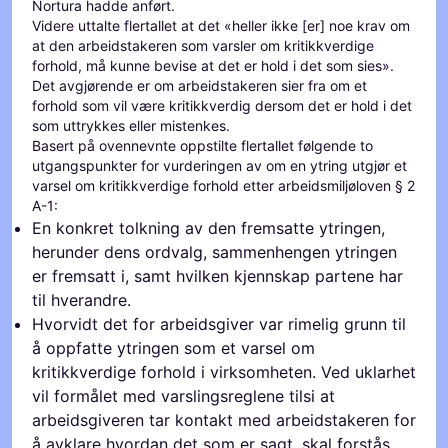
Nortura hadde anført.
Videre uttalte flertallet at det «heller ikke [er] noe krav om
at den arbeidstakeren som varsler om kritikkverdige
forhold, må kunne bevise at det er hold i det som sies».
Det avgjørende er om arbeidstakeren sier fra om et
forhold som vil være kritikkverdig dersom det er hold i det
som uttrykkes eller mistenkes.
Basert på ovennevnte oppstilte flertallet følgende to
utgangspunkter for vurderingen av om en ytring utgjør et
varsel om kritikkverdige forhold etter arbeidsmiljøloven § 2
A-1:
En konkret tolkning av den fremsatte ytringen,
herunder dens ordvalg, sammenhengen ytringen
er fremsatt i, samt hvilken kjennskap partene har
til hverandre.
Hvorvidt det for arbeidsgiver var rimelig grunn til
å oppfatte ytringen som et varsel om
kritikkverdige forhold i virksomheten. Ved uklarhet
vil formålet med varslingsreglene tilsi at
arbeidsgiveren tar kontakt med arbeidstakeren for
å avklare hvordan det som er sagt, skal forstås.