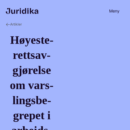
Meny
Artikler
Høy­este­
retts­av­
gjø­rel­se
om vars­
lings­be­
gre­pet i