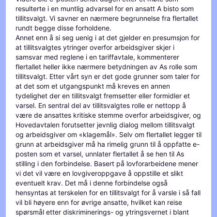
resulterte i en muntlig advarsel for en ansatt A bisto som
tillitsvalgt. Vi savner en nærmere begrunnelse fra flertallet
rundt begge disse forholdene.
Annet enn å si seg uenig i at det gjelder en presumsjon for
at tillitsvalgtes ytringer overfor arbeidsgiver skjer i
samsvar med reglene i en tariffavtale, kommenterer
flertallet heller ikke nærmere betydningen av As rolle som
tillitsvalgt. Etter vårt syn er det gode grunner som taler for
at det som et utgangspunkt må kreves en annen
tydelighet der en tillitsvalgt fremsetter eller formidler et
varsel. En sentral del av tillitsvalgtes rolle er nettopp å
være de ansattes kritiske stemme overfor arbeidsgiver, og
Hovedavtalen forutsetter jevnlig dialog mellom tillitsvalgt
og arbeidsgiver om «klagemål». Selv om flertallet legger til
grunn at arbeidsgiver må ha rimelig grunn til å oppfatte e-
posten som et varsel, unnlater flertallet å se hen til As
stilling i den forbindelse. Basert på lovforarbeidene mener
vi det vil være en lovgiveroppgave å oppstille et slikt
eventuelt krav. Det må i denne forbindelse også
hensyntas at terskelen for en tillitsvalgt for å varsle i så fall
vil bli høyere enn for øvrige ansatte, hvilket kan reise
spørsmål etter diskriminerings- og ytringsvernet i blant