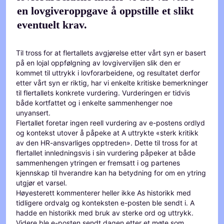
en lovgiveroppgave å oppstille et slikt
eventuelt krav.
Til tross for at flertallets avgjørelse etter vårt syn er basert
på en lojal oppfølgning av lovgiverviljen slik den er
kommet til uttrykk i lovforarbeidene, og resultatet derfor
etter vårt syn er riktig, har vi enkelte kritiske bemerkninger
til flertallets konkrete vurdering. Vurderingen er tidvis
både kortfattet og i enkelte sammenhenger noe
unyansert.
Flertallet foretar ingen reell vurdering av e-postens ordlyd
og kontekst utover å påpeke at A uttrykte «sterk kritikk
av den HR-ansvarliges opptreden». Dette til tross for at
flertallet innledningsvis i sin vurdering påpeker at både
sammenhengen ytringen er fremsatt i og partenes
kjennskap til hverandre kan ha betydning for om en ytring
utgjør et varsel.
Høyesterett kommenterer heller ikke As historikk med
tidligere ordvalg og konteksten e-posten ble sendt i. A
hadde en historikk med bruk av sterke ord og uttrykk.
Videre ble e-posten sendt dagen etter et møte som