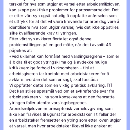
terskel for hva som utgjør et varsel etter arbeidsmiljøloven,
kan skape praktiske problemer for partssamarbeidet. Det
er etter vårt syn også naturlig å oppfatte anførselen som
et uttrykk for at det vil være krevende for arbeidsgivere å
identifisere hva som utgjør varsler, hvis det ikke oppstilles
slike kvalifiserende krav til ytringen.
Etter vårt syn avklarer flertallet også denne
problemstillingen på en god måte, når det i avsnitt 43
påpekes at:
«Ved uklarhet kan formålet med varslingsreglene – som er
å bidra til et godt ytringsklima og å avdekke mulige
kritikkverdige forhold i virksomheten – tilsi at
arbeidsgiveren tar kontakt med arbeidstakeren for å
avklare hvordan det som er sagt, skal forstås.»
Vi oppfatter dette som en viktig praktisk avklaring. [1]
Det kan stilles spørsmål ved om et avkreftende svar fra
arbeidstakeren vil ha som konsekvens at den fremsatte
ytringen faller utenfor varslingsbegrepet.
Arbeidsmiljøloven er preseptorisk vernelovgivning som
ikke kan fravikes til ugunst for arbeidstaker. I tilfeller der
en arbeidstaker fremsetter en ytring som etter loven utgjør
et varsel, men hvor arbeidstaker likevel ikke ønsker at