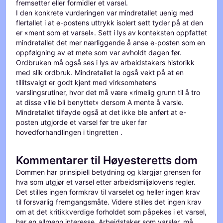
fremsetter eller formidler et varsel.
I den konkrete vurderingen var mindretallet uenig med
flertallet i at e-postens uttrykk isolert sett tyder på at den
er «ment som et varsel». Sett i lys av konteksten oppfattet
mindretallet det mer nærliggende å anse e-posten som en
oppfølgning av et møte som var avholdt dagen før.
Ordbruken må også ses i lys av arbeidstakers historikk
med slik ordbruk. Mindretallet la også vekt på at en
tillitsvalgt er godt kjent med virksomhetens
varslingsrutiner, hvor det må være «rimelig grunn til å tro
at disse ville bli benyttet» dersom A mente å varsle.
Mindretallet tilføyde også at det ikke ble anført at e-
posten utgjorde et varsel før tre uker før
hovedforhandlingen i tingretten .
Kommentarer til Høyesteretts dom
Dommen har prinsipiell betydning og klargjør grensen for
hva som utgjør et varsel etter arbeidsmiljølovens regler.
Det stilles ingen formkrav til varselet og heller ingen krav
til forsvarlig fremgangsmåte. Videre stilles det ingen krav
om at det kritikkverdige forholdet som påpekes i et varsel,
har en allmenn interesse. Arbeidstaker som varsler, må