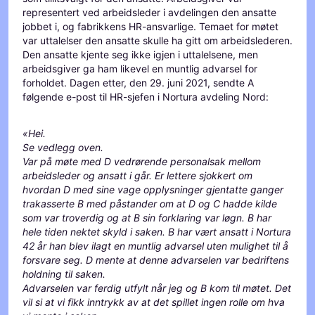
representert ved arbeidsleder i avdelingen den ansatte
jobbet i, og fabrikkens HR-ansvarlige. Temaet for møtet
var uttalelser den ansatte skulle ha gitt om arbeidslederen.
Den ansatte kjente seg ikke igjen i uttalelsene, men
arbeidsgiver ga ham likevel en muntlig advarsel for
forholdet. Dagen etter, den 29. juni 2021, sendte A
følgende e-post til HR-sjefen i Nortura avdeling Nord:
«Hei.
Se vedlegg oven.
Var på møte med D vedrørende personalsak mellom
arbeidsleder og ansatt i går. Er lettere sjokkert om
hvordan D med sine vage opplysninger gjentatte ganger
trakasserte B med påstander om at D og C hadde kilde
som var troverdig og at B sin forklaring var løgn. B har
hele tiden nektet skyld i saken. B har vært ansatt i Nortura
42 år han blev ilagt en muntlig advarsel uten mulighet til å
forsvare seg. D mente at denne advarselen var bedriftens
holdning til saken.
Advarselen var ferdig utfylt når jeg og B kom til møtet. Det
vil si at vi fikk inntrykk av at det spillet ingen rolle om hva