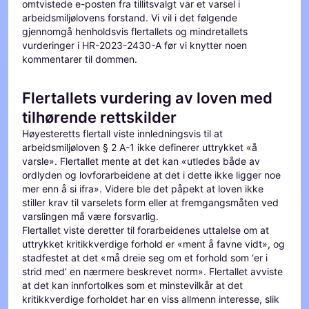
omtvistede e-posten fra tillitsvalgt var et varsel i
arbeidsmiljølovens forstand. Vi vil i det følgende
gjennomgå henholdsvis flertallets og mindretallets
vurderinger i HR-2023-2430-A før vi knytter noen
kommentarer til dommen.
Flertallets vurdering av loven med
tilhørende rettskilder
Høyesteretts flertall viste innledningsvis til at
arbeidsmiljøloven § 2 A-1 ikke definerer uttrykket «å
varsle». Flertallet mente at det kan «utledes både av
ordlyden og lovforarbeidene at det i dette ikke ligger noe
mer enn å si ifra». Videre ble det påpekt at loven ikke
stiller krav til varselets form eller at fremgangsmåten ved
varslingen må være forsvarlig.
Flertallet viste deretter til forarbeidenes uttalelse om at
uttrykket kritikkverdige forhold er «ment å favne vidt», og
stadfestet at det «må dreie seg om et forhold som ‘er i
strid med’ en nærmere beskrevet norm». Flertallet avviste
at det kan innfortolkes som et minstevilkår at det
kritikkverdige forholdet har en viss allmenn interesse, slik