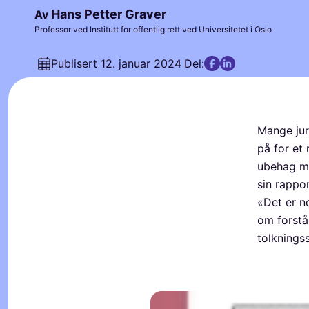
Hans Petter Graver
Av
Professor ved Institutt for offentlig rett ved Universitetet i Oslo
Publisert
12. januar 2024
Del:
Mange jur
på for et 
ubehag me
sin rappo
«Det er n
om forståe
tolkningss