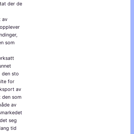
tat der de
t av
 opplever
ndinger,
gen som
erksatt
unnet
a den sto
lte for
eksport av
at den som
 både av
dsmarkedet
 det seg
lang tid