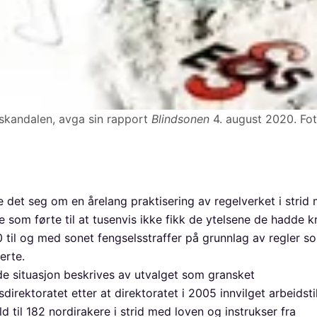
skandalen, avga sin rapport
Blindsonen
4. august 2020. Fot
e det seg om en årelang praktisering av regelverket i stri
e som førte til at tusenvis ikke fikk de ytelsene de hadde k
0 til og med sonet fengselsstraffer på grunnlag av regler 
serte.
de situasjon beskrives av utvalget som gransket
direktoratet etter at direktoratet i 2005 innvilget arbeidsti
 til 182 nordirakere i strid med loven og instrukser fra