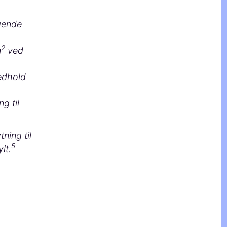
lgende
2
​
ved
medhold
g til
ning til
5
t.​