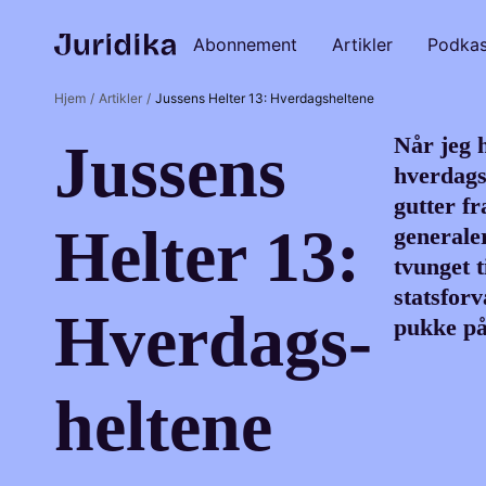
Abonnement
Artikler
Podkas
Hjem
Artikler
Jussens Helter 13: Hverdagsheltene
Når jeg 
Jus­sens
hverdagsh
gutter fr
Hel­ter 13:
generale
tvunget 
statsforv
Hver­dags­
pukke på
hel­te­ne