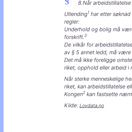
8.Når arbeidstillatelse
1
Utlending​
har etter søknad r
regler:
Underhold og bolig må være 
3
forskrift.​
De vilkår for arbeidstillatel
av § 5 annet ledd, må være 
Det må ikke foreligge omsten
riket, opphold eller arbeid i
Når sterke menneskelige hensy
riket, kan arbeidstillatelse e
2
Kongen​
kan fastsette nærme
Kilde:
Lovdata.no