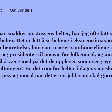
t
Om Juridika
har snakket om Jussens helter, har jeg ofte fåt
elter. Det er lett å se heltene i ekstremsituasj
a henrettelse, hun som trosser samfunnselitene o
r og presidenter til ansvar for folkemord, og 
til å være med på det de opplever som overgrep
altningen? Er det rom for helter i dagens norske
 juss og moral når det er en jobb som skal gjør