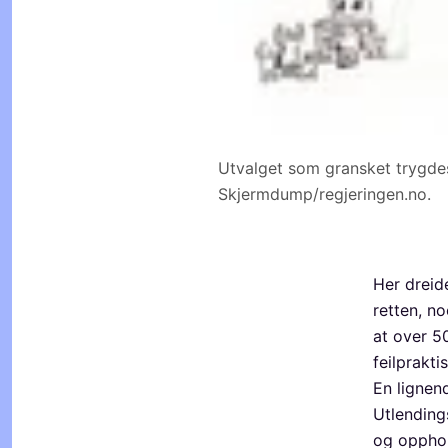
Utvalget som gransket trygde
Skjermdump/regjeringen.no.
Her dreid
retten, no
at over 5
feilprakti
En lignen
Utlendings
og opphold