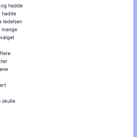
n og hadde
te hadde
a ledelsen
så mange
tvalget
flere
tter
iene
ert
d
 skulle