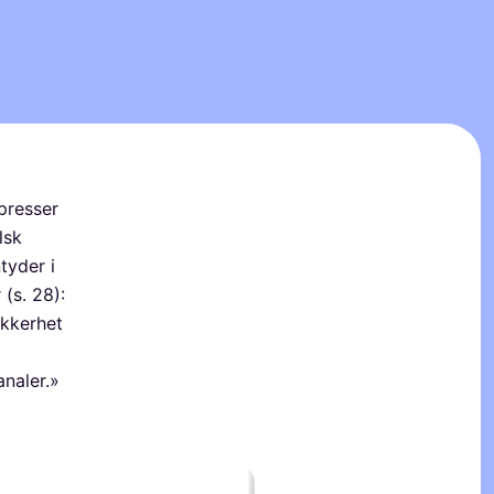
presser
lsk
tyder i
 (s. 28):
ikkerhet
analer.»