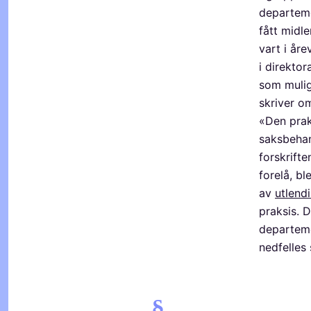
departeme
fått midle
vart i åre
i direkto
som mulig
skriver o
«Den praks
saksbehand
forskrifte
forelå, bl
av
utlend
praksis. 
departeme
nedfelles 
§