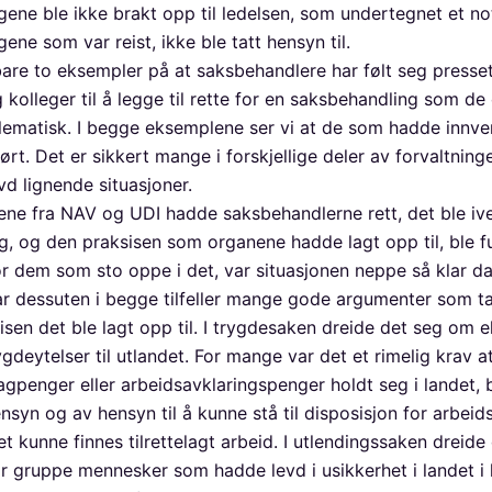
gene ble ikke brakt opp til ledelsen, som undertegnet et no
ene som var reist, ikke ble tatt hensyn til.
bare to eksempler på at saksbehandlere har følt seg presse
 kolleger til å legge til rette for en saksbehandling som de
ematisk. I begge eksemplene ser vi at de som hadde innve
ørt. Det er sikkert mange i forskjellige deler av forvaltnin
vd lignende situasjoner.
ene fra NAV og UDI hadde saksbehandlerne rett, det ble iv
g, og den praksisen som organene hadde lagt opp til, ble f
For dem som sto oppe i det, var situasjonen neppe så klar d
ar dessuten i begge tilfeller mange gode argumenter som ta
isen det ble lagt opp til. I trygdesaken dreide det seg om 
ygdeytelser til utlandet. For mange var det et rimelig krav 
agpenger eller arbeidsavklaringspenger holdt seg i landet,
ensyn og av hensyn til å kunne stå til disposisjon for arbei
t kunne finnes tilrettelagt arbeid. I utlendingssaken dreide
r gruppe mennesker som hadde levd i usikkerhet i landet i 