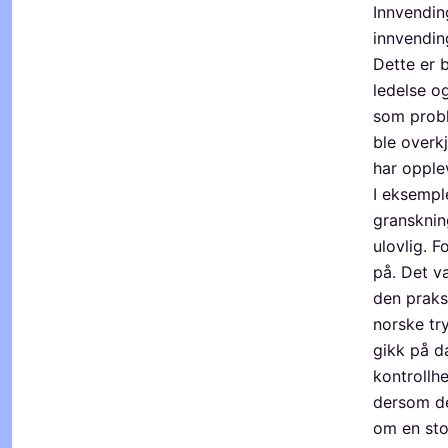
Innvendin
innvending
Dette er 
ledelse og
som probl
ble overkj
har opple
I eksempl
gransknin
ulovlig. 
på. Det v
den praks
norske tr
gikk på d
kontrollh
dersom de
om en sto