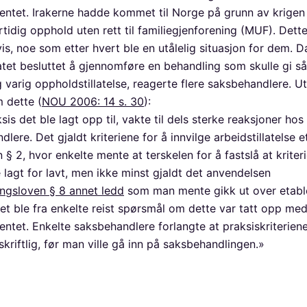
ntet. Irakerne hadde kommet til Norge på grunn av krige
rtidig opphold uten rett til familiegjenforening (MUF). Det
vis, noe som etter hvert ble en utålelig situasjon for dem. D
ratet besluttet å gjennomføre en behandling som skulle gi 
 varig oppholdstillatelse, reagerte flere saksbehandlere. U
m dette (
NOU 2006: 14 s. 30
):
is det ble lagt opp til, vakte til dels sterke reaksjoner hos 
lere. Det gjaldt kriteriene for å innvilge arbeidstillatelse e
n § 2, hvor enkelte mente at terskelen for å fastslå at kriter
e lagt for lavt, men ikke minst gjaldt det anvendelsen
ingsloven § 8 annet ledd
som man mente gikk ut over etabl
Det ble fra enkelte reist spørsmål om dette var tatt opp me
ntet. Enkelte saksbehandlere forlangte at praksiskriteriene
skriftlig, før man ville gå inn på saksbehandlingen.»