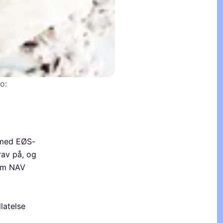
o:
d med EØS-
rav på, og
som NAV
llatelse