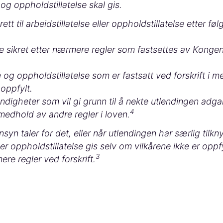
 og oppholdstillatelse skal gis.
ett til arbeidstillatelse eller oppholdstillatelse etter fø
sikret etter nærmere regler som fastsettes av Kongen
se og oppholdstillatelse som er fastsatt ved forskrift i 
oppfylt.
digheter som vil gi grunn til å nekte utlendingen adgan
4
 medhold av andre regler i loven.​
n taler for det, eller når utlendingen har særlig tilknyt
ller oppholdstillatelse gis selv om vilkårene ikke er oppfyl
3
re regler ved forskrift.​