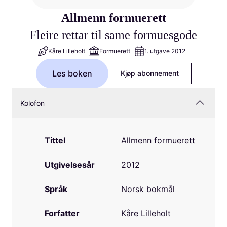
Allmenn formuerett
Fleire rettar til same formuesgode
Kåre Lilleholt
Formuerett
1. utgave 2012
Les boken
Kjøp abonnement
Kolofon
Tittel
Allmenn formuerett
Utgivelsesår
2012
Språk
Norsk bokmål
Forfatter
Kåre Lilleholt