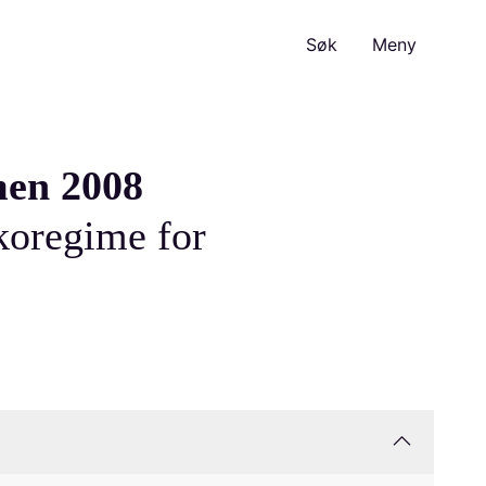
Søk
Meny
men 2008
ikoregime for