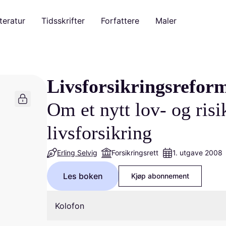
teratur
Tidsskrifter
Forfattere
Maler
Livsforsikringsrefor
Om et nytt lov- og ris
livsforsikring
Erling Selvig
Forsikringsrett
1. utgave 2008
Les boken
Kjøp abonnement
Kolofon