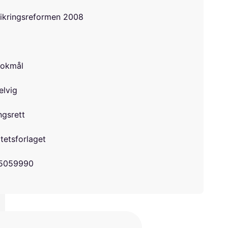
sikringsreformen 2008
bokmål
elvig
ngsrett
tetsforlaget
5059990