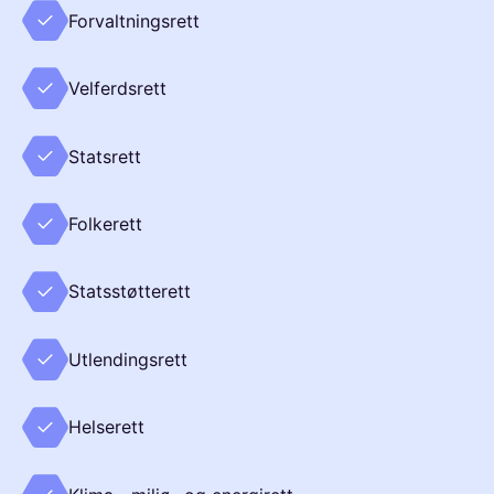
Forvaltningsrett
Velferdsrett
Statsrett
Folkerett
Statsstøtterett
Utlendingsrett
Helserett