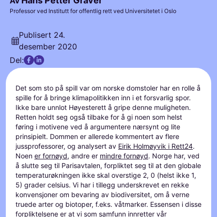
Hans Petter Graver
Av
Professor ved Institutt for offentlig rett ved Universitetet i Oslo
Publisert
24.
desember 2020
Del:
Det som sto på spill var om norske domstoler har en rolle å
spille for å bringe klimapolitikken inn i et forsvarlig spor.
Ikke bare unnlot Høyesterett å gripe denne muligheten.
Retten holdt seg også tilbake for å gi noen som helst
føring i motivene ved å argumentere nærsynt og lite
prinsipielt. Dommen er allerede kommentert av flere
jussprofessorer, og analysert av
Eirik Holmøyvik i Rett24
.
Noen
er fornøyd
, andre er
mindre fornøyd
. Norge har, ved
å slutte seg til Parisavtalen, forpliktet seg til at den globale
temperaturøkningen ikke skal overstige 2, 0 (helst ikke 1,
5) grader celsius. Vi har i tillegg underskrevet en rekke
konvensjoner om bevaring av biodiversitet, om å verne
truede arter og biotoper, f.eks. våtmarker. Essensen i disse
forpliktelsene er at vi som samfunn innretter vår