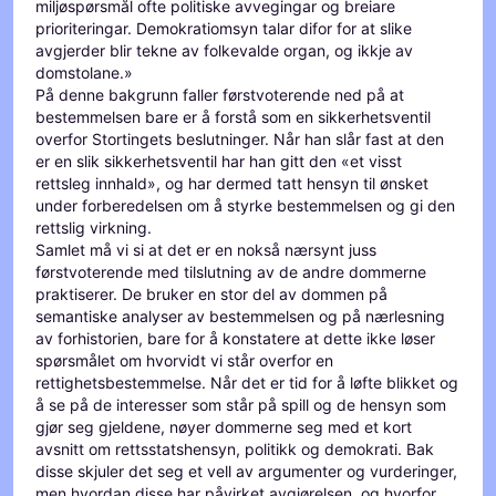
miljøspørsmål ofte politiske avvegingar og breiare
prioriteringar. Demokratiomsyn talar difor for at slike
avgjerder blir tekne av folkevalde organ, og ikkje av
domstolane.»
På denne bakgrunn faller førstvoterende ned på at
bestemmelsen bare er å forstå som en sikkerhetsventil
overfor Stortingets beslutninger. Når han slår fast at den
er en slik sikkerhetsventil har han gitt den «et visst
rettsleg innhald», og har dermed tatt hensyn til ønsket
under forberedelsen om å styrke bestemmelsen og gi den
rettslig virkning.
Samlet må vi si at det er en nokså nærsynt juss
førstvoterende med tilslutning av de andre dommerne
praktiserer. De bruker en stor del av dommen på
semantiske analyser av bestemmelsen og på nærlesning
av forhistorien, bare for å konstatere at dette ikke løser
spørsmålet om hvorvidt vi står overfor en
rettighetsbestemmelse. Når det er tid for å løfte blikket og
å se på de interesser som står på spill og de hensyn som
gjør seg gjeldene, nøyer dommerne seg med et kort
avsnitt om rettsstatshensyn, politikk og demokrati. Bak
disse skjuler det seg et vell av argumenter og vurderinger,
men hvordan disse har påvirket avgjørelsen, og hvorfor