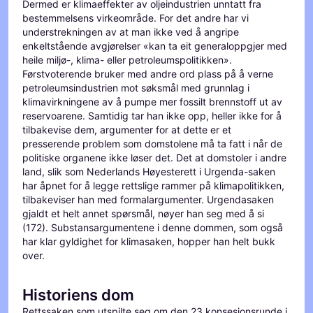
Dermed er klimaeffekter av oljeindustrien unntatt fra
bestemmelsens virkeområde. For det andre har vi
understrekningen av at man ikke ved å angripe
enkeltstående avgjørelser «kan ta eit generaloppgjer med
heile miljø-, klima- eller petroleumspolitikken».
Førstvoterende bruker med andre ord plass på å verne
petroleumsindustrien mot søksmål med grunnlag i
klimavirkningene av å pumpe mer fossilt brennstoff ut av
reservoarene. Samtidig tar han ikke opp, heller ikke for å
tilbakevise dem, argumenter for at dette er et
presserende problem som domstolene må ta fatt i når de
politiske organene ikke løser det. Det at domstoler i andre
land, slik som Nederlands Høyesterett i Urgenda-saken
har åpnet for å legge rettslige rammer på klimapolitikken,
tilbakeviser han med formalargumenter. Urgendasaken
gjaldt et helt annet spørsmål, nøyer han seg med å si
(172). Substansargumentene i denne dommen, som også
har klar gyldighet for klimasaken, hopper han helt bukk
over.
Historiens dom
Rettssaken som utspilte seg om den 23 konsesjonsrunde i