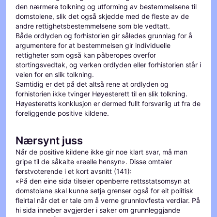
den nærmere tolkning og utforming av bestemmelsene til
domstolene, slik det også skjedde med de fleste av de
andre rettighetsbestemmelsene som ble vedtatt.
Både ordlyden og forhistorien gir således grunnlag for å
argumentere for at bestemmelsen gir individuelle
rettigheter som også kan påberopes overfor
stortingsvedtak, og verken ordlyden eller forhistorien står i
veien for en slik tolkning.
Samtidig er det på det altså rene at ordlyden og
forhistorien ikke tvinger Høyesterett til en slik tolkning.
Høyesteretts konklusjon er dermed fullt forsvarlig ut fra de
foreliggende positive kildene.
Nærsynt juss
Når de positive kildene ikke gir noe klart svar, må man
gripe til de såkalte «reelle hensyn». Disse omtaler
førstvoterende i et kort avsnitt (141):
«På den eine sida tilseier openberre rettsstatsomsyn at
domstolane skal kunne setja grenser også for eit politisk
fleirtal når det er tale om å verne grunnlovfesta verdiar. På
hi sida inneber avgjerder i saker om grunnleggjande