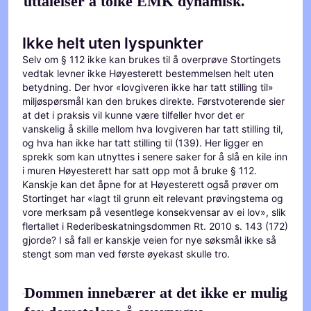
uttalelser å tolke EMK dynamisk.
Ikke helt uten lyspunkter
Selv om § 112 ikke kan brukes til å overprøve Stortingets
vedtak levner ikke Høyesterett bestemmelsen helt uten
betydning. Der hvor «lovgiveren ikke har tatt stilling til»
miljøspørsmål kan den brukes direkte. Førstvoterende sier
at det i praksis vil kunne være tilfeller hvor det er
vanskelig å skille mellom hva lovgiveren har tatt stilling til,
og hva han ikke har tatt stilling til (139). Her ligger en
sprekk som kan utnyttes i senere saker for å slå en kile inn
i muren Høyesterett har satt opp mot å bruke § 112.
Kanskje kan det åpne for at Høyesterett også prøver om
Stortinget har «lagt til grunn eit relevant prøvingstema og
vore merksam på vesentlege konsekvensar av ei lov», slik
flertallet i Rederibeskatningsdommen Rt. 2010 s. 143 (172)
gjorde? I så fall er kanskje veien for nye søksmål ikke så
stengt som man ved første øyekast skulle tro.
Dommen innebærer at det ikke er mulig