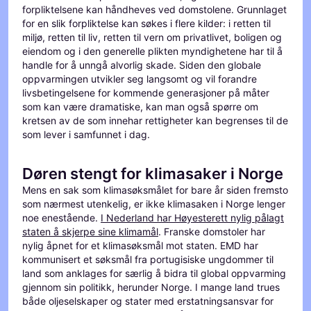
forpliktelsene kan håndheves ved domstolene. Grunnlaget
for en slik forpliktelse kan søkes i flere kilder: i retten til
miljø, retten til liv, retten til vern om privatlivet, boligen og
eiendom og i den generelle plikten myndighetene har til å
handle for å unngå alvorlig skade. Siden den globale
oppvarmingen utvikler seg langsomt og vil forandre
livsbetingelsene for kommende generasjoner på måter
som kan være dramatiske, kan man også spørre om
kretsen av de som innehar rettigheter kan begrenses til de
som lever i samfunnet i dag.
Døren stengt for klimasaker i Norge
Mens en sak som klimasøksmålet for bare år siden fremsto
som nærmest utenkelig, er ikke klimasaken i Norge lenger
noe enestående.
I Nederland har Høyesterett nylig pålagt
staten å skjerpe sine klimamål
. Franske domstoler har
nylig åpnet for et klimasøksmål mot staten. EMD har
kommunisert et søksmål fra portugisiske ungdommer til
land som anklages for særlig å bidra til global oppvarming
gjennom sin politikk, herunder Norge. I mange land trues
både oljeselskaper og stater med erstatningsansvar for