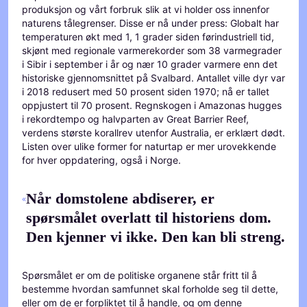
produksjon og vårt forbruk slik at vi holder oss innenfor
naturens tålegrenser. Disse er nå under press: Globalt har
temperaturen økt med 1, 1 grader siden førindustriell tid,
skjønt med regionale varmerekorder som 38 varmegrader
i Sibir i september i år og nær 10 grader varmere enn det
historiske gjennomsnittet på Svalbard. Antallet ville dyr var
i 2018 redusert med 50 prosent siden 1970; nå er tallet
oppjustert til 70 prosent. Regnskogen i Amazonas hugges
i rekordtempo og halvparten av Great Barrier Reef,
verdens største korallrev utenfor Australia, er erklært dødt.
Listen over ulike former for naturtap er mer urovekkende
for hver oppdatering, også i Norge.
Når domstolene abdiserer, er
spørsmålet overlatt til historiens dom.
Den kjenner vi ikke. Den kan bli streng.
Spørsmålet er om de politiske organene står fritt til å
bestemme hvordan samfunnet skal forholde seg til dette,
eller om de er forpliktet til å handle, og om denne