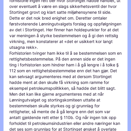
forhistorie ingen rett der hvor Stortinget hadde handlet, ut
over eventuelt å være en slags sikkerhetsventil der hvor
Stortinget grovt og klart satte miljøhensynene til side.
Dette er det nok bred enighet om. Deretter omtaler
førstvoterende Lønningutvalgets forslag og oppfølgningen
av det i Stortinget. Her finner han holdepunkter for at det
var meningen å styrke bestemmelsen og å gi den rettslig
virkning, men konstaterer at «det er usikkert kor langt
utsagna rekk».
Forhistorien tvinger ham ikke til å se bestemmelsen som en
rettighetsbestemmelse. På den annen side er det ingen
ting i forhistorien som hindrer ham i å gå lengre i å tolke §
112 som en rettighetsbestemmelse enn det han gjør. Det
kan selvsagt argumenteres med at dersom Stortinget
hadde ment at den skulle få virkning som ramme for
eksempel petroleumspolitikken, så hadde det blitt sagt.
Men det kan like gjerne argumenteres med at når
Lønningutvalget og stortingskomiteen uttalte at
bestemmelsen skulle styrkes og gi grunnlag for
rettigheter, så mente de å gå lengre enn det som var
antatt gjeldende rett etter § 110b. Og når ingen tok opp
forholdet til petroleumsindustrien eller andre næringer kan
det ses som grunnlag for at Stortinget ønsket å overlate