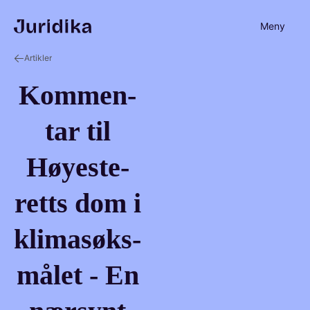
Meny
Artikler
Kom­men­
tar til
Høy­este­
retts dom i
klima­søks­
må­let - En