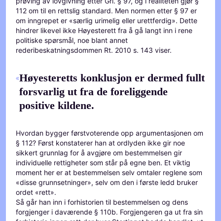
prøving av lovgivning etter Grl. § 97, og i realiteten gjør §
112 om til en rettslig standard. Men normen etter § 97 er
om inngrepet er «særlig urimelig eller urettferdig». Dette
hindrer likevel ikke Høyesterett fra å gå langt inn i rene
politiske spørsmål, noe blant annet
rederibeskatningsdommen Rt. 2010 s. 143 viser.
Høyesteretts konklusjon er dermed fullt
forsvarlig ut fra de foreliggende
positive kildene.
Hvordan bygger førstvoterende opp argumentasjonen om
§ 112? Først konstaterer han at ordlyden ikke gir noe
sikkert grunnlag for å avgjøre om bestemmelsen gir
individuelle rettigheter som står på egne ben. Et viktig
moment her er at bestemmelsen selv omtaler reglene som
«disse grunnsetninger», selv om den i første ledd bruker
ordet «rett».
Så går han inn i forhistorien til bestemmelsen og dens
forgjenger i daværende § 110b. Forgjengeren ga ut fra sin