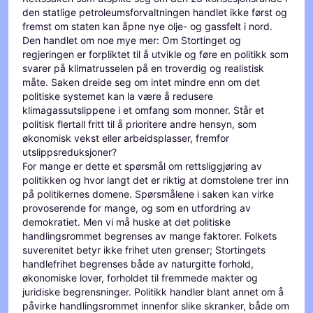
den statlige petroleumsforvaltningen handlet ikke først og
fremst om staten kan åpne nye olje- og gassfelt i nord.
Den handlet om noe mye mer: Om Stortinget og
regjeringen er forpliktet til å utvikle og føre en politikk som
svarer på klimatrusselen på en troverdig og realistisk
måte. Saken dreide seg om intet mindre enn om det
politiske systemet kan la være å redusere
klimagassutslippene i et omfang som monner. Står et
politisk flertall fritt til å prioritere andre hensyn, som
økonomisk vekst eller arbeidsplasser, fremfor
utslippsreduksjoner?
For mange er dette et spørsmål om rettsliggjøring av
politikken og hvor langt det er riktig at domstolene trer inn
på politikernes domene. Spørsmålene i saken kan virke
provoserende for mange, og som en utfordring av
demokratiet. Men vi må huske at det politiske
handlingsrommet begrenses av mange faktorer. Folkets
suverenitet betyr ikke frihet uten grenser; Stortingets
handlefrihet begrenses både av naturgitte forhold,
økonomiske lover, forholdet til fremmede makter og
juridiske begrensninger. Politikk handler blant annet om å
påvirke handlingsrommet innenfor slike skranker, både om