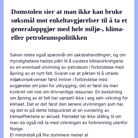
Domstolen sier at man ikke kan bruke
søksmål mot enkeltavgjørelser til å ta et
generaloppgjør med hele miljø-, klima-
eller petroleumspolitikken
Saken reiste også spørsmål om saksbehandlingen, og om
myndighetene hadde plikt til å vurdere klimavirkningene
av en eventuell utvinning av petroleum i forbindelse med
åpning av et nytt felt. Svaret var at plikten til å utrede
miljøkonsekvenser først inntrer i forbindelse med
avgjørelse om plan for utbygging, det er først da man
konkret vet noe om drivverdige ressurser. En beslutning
om åpning av et felt har uansett ikke i seg selv virkning for
klimaet. Det er det først den senere utvinningen som har,
og det er på dette tidspunktet at en vurdering av
klimaeffektene er aktuell. Flertallet tar ikke stilling til om
man da også må ta med virkningen av forbrenning utenfor
Norge.
Et mindretall på fire dommere mener at