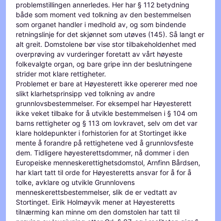
problemstillingen annerledes. Her har § 112 betydning
både som moment ved tolkning av den bestemmelsen
som organet handler i medhold av, og som bindende
retningslinje for det skjønnet som utøves (145). Så langt er
alt greit. Domstolene bør vise stor tilbakeholdenhet med
overprøving av vurderinger foretatt av vårt høyeste
folkevalgte organ, og bare gripe inn der beslutningene
strider mot klare rettigheter.
Problemet er bare at Høyesterett ikke opererer med noe
slikt klarhetsprinsipp ved tolkning av andre
grunnlovsbestemmelser. For eksempel har Høyesterett
ikke veket tilbake for å utvikle bestemmelsen i § 104 om
barns rettigheter og § 113 om lovkravet, selv om det var
klare holdepunkter i forhistorien for at Stortinget ikke
mente å forandre på rettighetene ved å grunnlovsfeste
dem. Tidligere høyesterettsdommer, nå dommer i den
Europeiske menneskerettighetsdomstol, Arnfinn Bårdsen,
har klart tatt til orde for Høyesteretts ansvar for å for å
tolke, avklare og utvikle Grunnlovens
menneskerettsbestemmelser, slik de er vedtatt av
Stortinget. Eirik Holmøyvik mener at Høyesteretts
tilnærming kan minne om den domstolen har tatt til