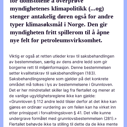
for domstolene å overprøve
myndighetenes klimapolitikk (...og)
stenger antakelig døren også for andre
typer klimasøksmål i Norge. Den gir
myndigheten fritt spillerom til å åpne
nye felt for petroleumsvirksomhet.
Viktig er også at retten utleder krav til saksbehandlingen
av bestemmelsen, særlig av dens andre ledd som gir
borgerne rett til miljøinformasjon. Denne bestemmelsen
setter kvalitetskrav til saksbehandlingen (183).
Saksbehandlingsreglene som gjelder på det konkrete
området må tolkes i lys av bestemmelsene i Grunnloven.
Det er her mindretallet skiller lag fra flertallet og mener at
de vanlige ugyldighetsreglene ikke kan gjelde:
«Grunnloven § 112 andre ledd tilsier derfor at det ikke kan
gjøres en ordinær vurdering av om feilen kan ha virket inn
etter prinsippet i forvaltningsloven § 41. Det ville kunne
undergrave formålet med grunnlovsbestemmelsen (281).»
Flertallet behøvde ikke ta stilling til dette da de ikke mente