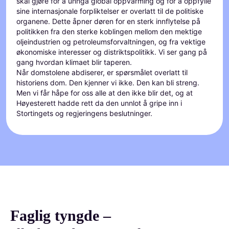
skal gjøre for å unngå global oppvarming og for å oppfylle
sine internasjonale forpliktelser er overlatt til de politiske
organene. Dette åpner døren for en sterk innflytelse på
politikken fra den sterke koblingen mellom den mektige
oljeindustrien og petroleumsforvaltningen, og fra vektige
økonomiske interesser og distriktspolitikk. Vi ser gang på
gang hvordan klimaet blir taperen.
Når domstolene abdiserer, er spørsmålet overlatt til
historiens dom. Den kjenner vi ikke. Den kan bli streng.
Men vi får håpe for oss alle at den ikke blir det, og at
Høyesterett hadde rett da den unnlot å gripe inn i
Stortingets og regjeringens beslutninger.
Faglig tyngde –