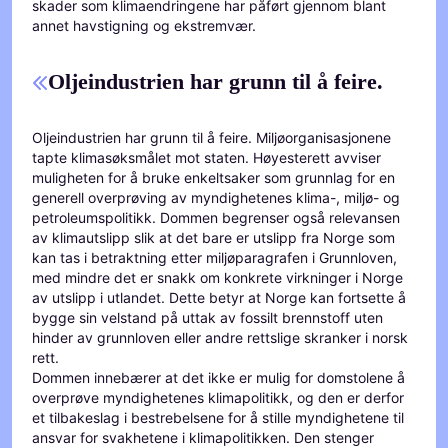
skader som klimaendringene har påført gjennom blant
annet havstigning og ekstremvær.
Oljeindustrien har grunn til å feire.
Oljeindustrien har grunn til å feire. Miljøorganisasjonene
tapte klimasøksmålet mot staten. Høyesterett avviser
muligheten for å bruke enkeltsaker som grunnlag for en
generell overprøving av myndighetenes klima-, miljø- og
petroleumspolitikk. Dommen begrenser også relevansen
av klimautslipp slik at det bare er utslipp fra Norge som
kan tas i betraktning etter miljøparagrafen i Grunnloven,
med mindre det er snakk om konkrete virkninger i Norge
av utslipp i utlandet. Dette betyr at Norge kan fortsette å
bygge sin velstand på uttak av fossilt brennstoff uten
hinder av grunnloven eller andre rettslige skranker i norsk
rett.
Dommen innebærer at det ikke er mulig for domstolene å
overprøve myndighetenes klimapolitikk, og den er derfor
et tilbakeslag i bestrebelsene for å stille myndighetene til
ansvar for svakhetene i klimapolitikken. Den stenger