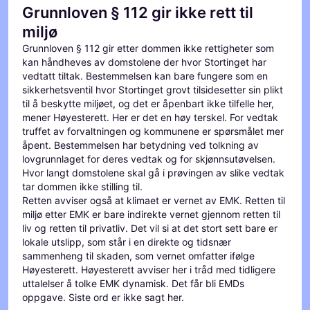
Grunnloven § 112 gir ikke rett til
miljø
Grunnloven § 112 gir etter dommen ikke rettigheter som
kan håndheves av domstolene der hvor Stortinget har
vedtatt tiltak. Bestemmelsen kan bare fungere som en
sikkerhetsventil hvor Stortinget grovt tilsidesetter sin plikt
til å beskytte miljøet, og det er åpenbart ikke tilfelle her,
mener Høyesterett. Her er det en høy terskel. For vedtak
truffet av forvaltningen og kommunene er spørsmålet mer
åpent. Bestemmelsen har betydning ved tolkning av
lovgrunnlaget for deres vedtak og for skjønnsutøvelsen.
Hvor langt domstolene skal gå i prøvingen av slike vedtak
tar dommen ikke stilling til.
Retten avviser også at klimaet er vernet av EMK. Retten til
miljø etter EMK er bare indirekte vernet gjennom retten til
liv og retten til privatliv. Det vil si at det stort sett bare er
lokale utslipp, som står i en direkte og tidsnær
sammenheng til skaden, som vernet omfatter ifølge
Høyesterett. Høyesterett avviser her i tråd med tidligere
uttalelser å tolke EMK dynamisk. Det får bli EMDs
oppgave. Siste ord er ikke sagt her.