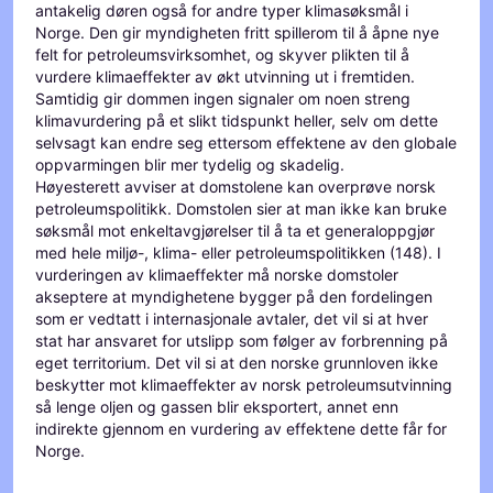
antakelig døren også for andre typer klimasøksmål i
Norge. Den gir myndigheten fritt spillerom til å åpne nye
felt for petroleumsvirksomhet, og skyver plikten til å
vurdere klimaeffekter av økt utvinning ut i fremtiden.
Samtidig gir dommen ingen signaler om noen streng
klimavurdering på et slikt tidspunkt heller, selv om dette
selvsagt kan endre seg ettersom effektene av den globale
oppvarmingen blir mer tydelig og skadelig.
Høyesterett avviser at domstolene kan overprøve norsk
petroleumspolitikk. Domstolen sier at man ikke kan bruke
søksmål mot enkeltavgjørelser til å ta et generaloppgjør
med hele miljø-, klima- eller petroleumspolitikken (148). I
vurderingen av klimaeffekter må norske domstoler
akseptere at myndighetene bygger på den fordelingen
som er vedtatt i internasjonale avtaler, det vil si at hver
stat har ansvaret for utslipp som følger av forbrenning på
eget territorium. Det vil si at den norske grunnloven ikke
beskytter mot klimaeffekter av norsk petroleumsutvinning
så lenge oljen og gassen blir eksportert, annet enn
indirekte gjennom en vurdering av effektene dette får for
Norge.