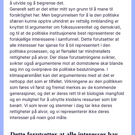
å utvide og å begrense det.
Generelt sett er det etter mitt syn grunn til å mane til
forsiktighet her. Men begrunnelsen for å la den politiske
sfæren kunne opptre uhindret av rettslig innblanding er
knyttet til argumenter om folkesuverenitet og demokrati,
og til at de politiske institusjonene best representerer de
forskjellige interessene i samfunnet. Dette forutsetter at
alle interesser har sjanse for å bli representert i den
politiske prosessen, og at flertallet tar mindretallets
rettigheter på alvor. Der disse forutsetningene svikter,
svikter også argumentene mot at domstolene skal blande
seg inn og overprøve de politiske beslutningene. I
klimaspørsmålet kan det argumenteres med at det er
nettopp det som er tilfellet. Virkningene av den politikken
som føres vil først og fremst merkes av de kommende
generasjoner, og det er deres rett til et biologisk mangfold
og en mulighet for å utnytte klodens ressurser som blir
berørt. Vi som lever og stemmer i dag tar ikke deres
rettigheter på alvor, og vi representerer ikke deres
interesser på noen god måte.
Dette forutsetter at alle interesser har