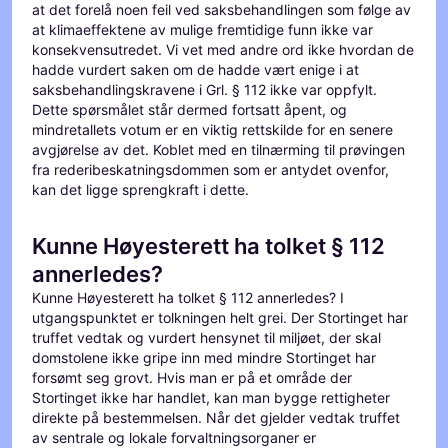
at det forelå noen feil ved saksbehandlingen som følge av
at klimaeffektene av mulige fremtidige funn ikke var
konsekvensutredet. Vi vet med andre ord ikke hvordan de
hadde vurdert saken om de hadde vært enige i at
saksbehandlingskravene i Grl. § 112 ikke var oppfylt.
Dette spørsmålet står dermed fortsatt åpent, og
mindretallets votum er en viktig rettskilde for en senere
avgjørelse av det. Koblet med en tilnærming til prøvingen
fra rederibeskatningsdommen som er antydet ovenfor,
kan det ligge sprengkraft i dette.
Kunne Høyesterett ha tolket § 112
annerledes?
Kunne Høyesterett ha tolket § 112 annerledes? I
utgangspunktet er tolkningen helt grei. Der Stortinget har
truffet vedtak og vurdert hensynet til miljøet, der skal
domstolene ikke gripe inn med mindre Stortinget har
forsømt seg grovt. Hvis man er på et område der
Stortinget ikke har handlet, kan man bygge rettigheter
direkte på bestemmelsen. Når det gjelder vedtak truffet
av sentrale og lokale forvaltningsorganer er