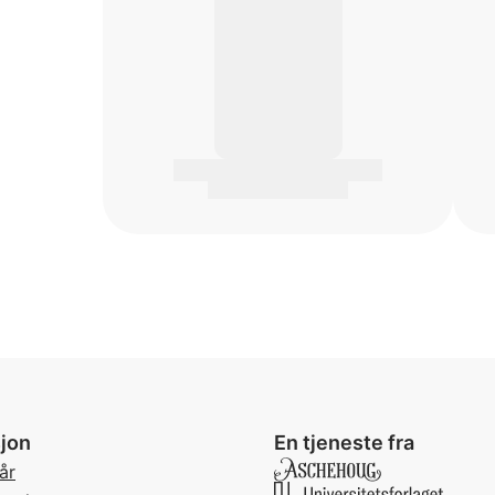
jon
En tjeneste fra
år