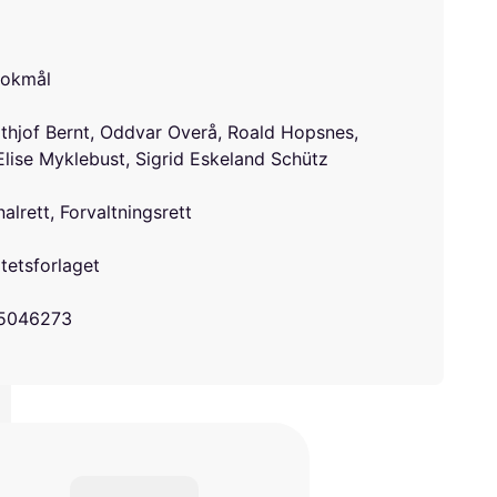
bokmål
dthjof Bernt, Oddvar Overå, Roald Hopsnes,
Elise Myklebust, Sigrid Eskeland Schütz
lrett, Forvaltningsrett
tetsforlaget
5046273