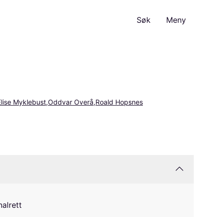
Søk
Meny
lise Myklebust
Oddvar Overå
Roald Hopsnes
alrett