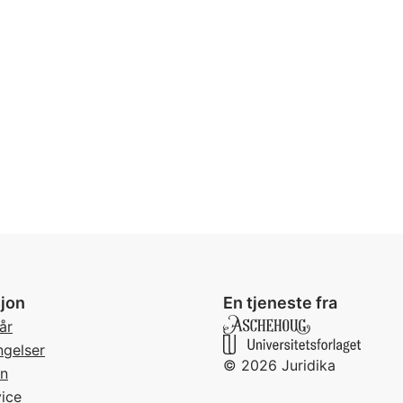
jon
En tjeneste fra
år
ngelser
©
2026
Juridika
rn
ice