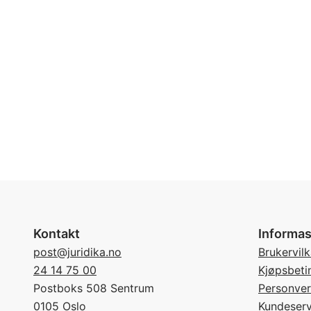
Kontakt
Informas
post@juridika.no
Brukervilk
24 14 75 00
Kjøpsbeti
Postboks 508 Sentrum
Personve
0105 Oslo
Kundeserv