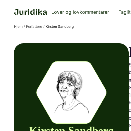
Lover og lovkommentarer
Faglit
Hjem
Forfattere
Kirsten Sandberg
S
b
S
1
h
d
o
S
Kirsten Sandberg