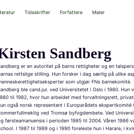
teratur
Tidsskrifter
Forfattere
Maler
Kirsten Sandberg
andberg er en autoritet på barns rettigheter og en talspers
arnas rettslige stilling. Hun forsker i dag særlig på ulike
menneskerettighetseksperter som utgjør FNs barnekomité.
andberg ble cand.jur. ved Universitetet i Oslo i 1980. Hun 
980 til 1982, hvor hun arbeidet med forvaltningsrett, privat
un også norsk representant i Europarådets ekspertkomité for
ommerfullmektig ved Tromsø byfogdembete. Ved Universitet
g førsteamanuensis i perioden 1985 til 2004. Våren 1986 v
chool. I 1987 til 1989 og i 1990 foreleste hun i Harare, i kv