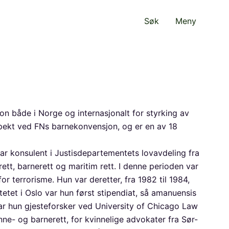
Søk
Meny
on både i Norge og internasjonalt for styrking av
 aspekt ved FNs barnekonvensjon, og er en av 18
var konsulent i Justisdepartementets lovavdeling fra
rett, barnerett og maritim rett. I denne perioden var
 terrorisme. Hun var deretter, fra 1982 til 1984,
et i Oslo var hun først stipendiat, så amanuensis
ar hun gjesteforsker ved University of Chicago Law
inne- og barnerett, for kvinnelige advokater fra Sør-