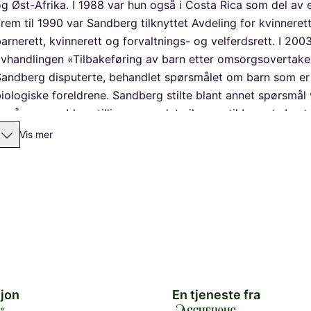
g Øst-Afrika. I 1988 var hun også i Costa Rica som del av en
rem til 1990 var Sandberg tilknyttet Avdeling for kvinnerett
arnerett, kvinnerett og forvaltnings- og velferdsrett. I 20
vhandlingen «Tilbakeføring av barn etter omsorgsovertakel
andberg disputerte, behandlet spørsmålet om barn som er pla
iologiske foreldrene. Sandberg stilte blant annet spørsmål 
gså opp problemstillingen om det vil være til barnets beste 
a levd sammen med en annen familie i lengre tid.
Vis mer
 2003 ble Sandberg oppnevnt som medlem av det offentlige u
tsatt for omsorgssvikt, fysiske overgrep og seksuelle over
erioden 1945 til 1980. Rapporten fra utvalget ledet til et 
ederlagsordning for de rammede. Sandberg ble professor ve
nstitutt for offentlig rett fra 2005 til 2009. Høsten 2009 v
 Firenze.
ra 2006 til 2011 ledet Sandberg forskningsprosjektet «Bar
orvaltnings- og rettspraksis». Overordnet tema for prosje
arnekonvensjon for barns levevilkår og adferd. Sandberg 
jon
En tjeneste fra