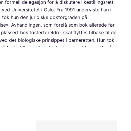
 formell delegasjon for å diskutere likestillingsrett.
 ved Universitetet i Oslo. Fra 1991 underviste hun i
03 tok hun den juridiske doktorgraden på
se». Avhandlingen, som forelå som bok allerede før
ssert hos fosterforeldre, skal flyttes tilbake til de
ved det biologiske prinsippet i barneretten. Hun tok
å flytte tilbake til de biologiske foreldrene etter å
tvalget som slo fast at et stort antall barn ble
grep ved flere barnehjem og spesialskoler i Norge i
stortingsvedtak om opprettelse av en
d Det juridiske fakultet i 2004 og var leder av
ar hun gjesteforsker ved European University Institute
ns rettigheter: Barnekonvensjonens betydning for
ktet var betydningen av inkorporasjonen av FNs
jobbet særlig med en komparativ studie – en