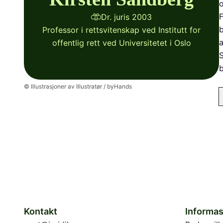
o
F
Dr. juris 2003
b
Professor i rettsvitenskap ved Institutt for
a
offentlig rett ved Universitetet i Oslo
S
b
o
© Illustrasjoner av Illustratør / byHands
h
I
u
p
v
I
i
F
f
b
Kontakt
Informas