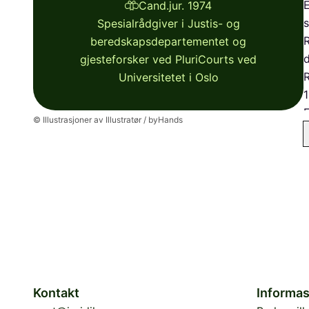
E
Cand.jur. 1974
Spesialrådgiver i Justis- og
R
beredskapsdepartementet og
d
gjesteforsker ved PluriCourts ved
R
Universitetet i Oslo
1
F
© Illustrasjoner av Illustratør / byHands
s
p
J
H
1
b
I
m
a
m
Kontakt
Informas