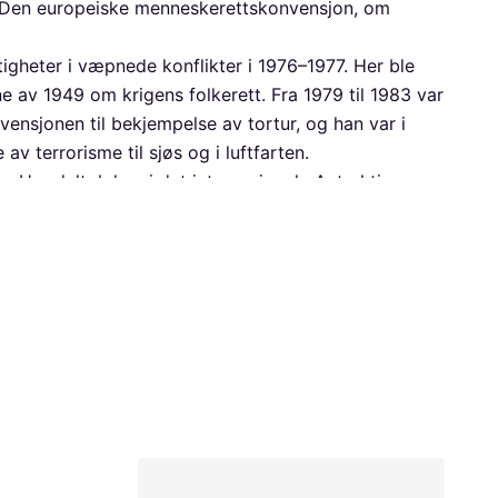
l Den europeiske menneskerettskonvensjon, om
heter i væpnede konflikter i 1976–1977. Her ble
e av 1949 om krigens folkerett. Fra 1979 til 1983 var
nsjonen til bekjempelse av tortur, og han var i
v terrorisme til sjøs og i luftfarten.
. Her deltok han i det internasjonale Antarktis-
 råd. I 1993 var han medlem av den norske
le domstol i Haag. Med permisjon fra
8 til 2001.
tive leder og rådgiver for justisministeren – fra
 Regjeringens kriseråd, og som oftest leder av dette,
partementet. Her har han særlig arbeidet med
 var leder av Europarådets ekspertkomité for reform
har sittet i Styringskomiteen for
2017. Ruud har også ledet flere arbeidsgrupper om