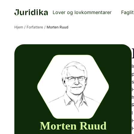
Lover og lovkommentarer
Faglit
Hjem
Forfattere
Morten Ruud
I
p
s
H
h
R
I
H
Morten Ruud
H