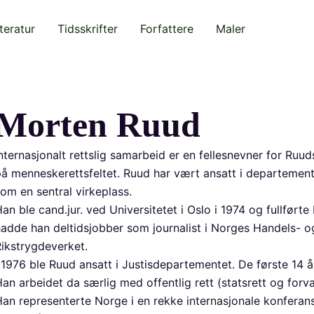
teratur
Tidsskrifter
Forfattere
Maler
Morten Ruud
nternasjonalt rettslig samarbeid er en fellesnevner for Ruu
å menneskerettsfeltet. Ruud har vært ansatt i departement
om en sentral virkeplass.
an ble cand.jur. ved Universitetet i Oslo i 1974 og fullført
adde han deltidsjobber som journalist i Norges Handels- o
ikstrygdeverket.
 1976 ble Ruud ansatt i Justisdepartementet. De første 14 
an arbeidet da særlig med offentlig rett (statsrett og forva
an representerte Norge i en rekke internasjonale konferans