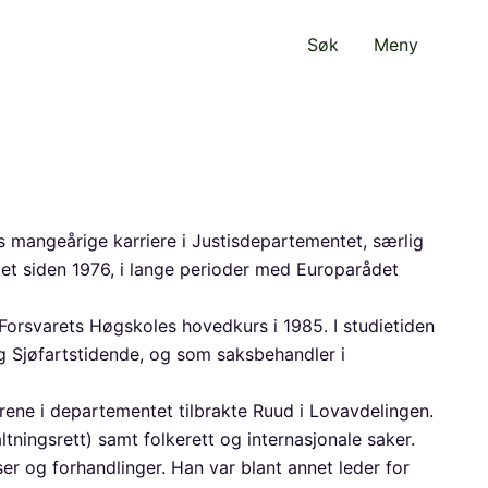
Søk
Meny
ds mangeårige karriere i Justisdepartementet, særlig
et siden 1976, i lange perioder med Europarådet
e Forsvarets Høgskoles hovedkurs i 1985. I studietiden
g Sjøfartstidende, og som saksbehandler i
årene i departementet tilbrakte Ruud i Lovavdelingen.
ltningsrett) samt folkerett og internasjonale saker.
er og forhandlinger. Han var blant annet leder for