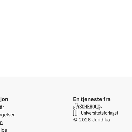
jon
En tjeneste fra
år
ngelser
©
2026
Juridika
rn
ice