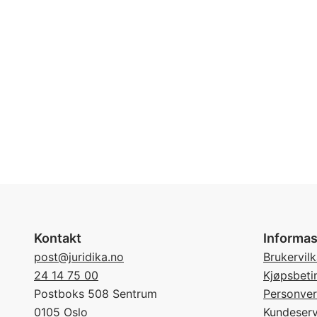
Kontakt
Informas
post@juridika.no
Brukervilk
24 14 75 00
Kjøpsbeti
Postboks 508 Sentrum
Personve
0105 Oslo
Kundeserv