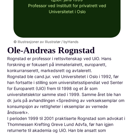
Professor ved Institutt for privatrett ved
Universitetet i Oslo
© Illustrasjoner av Illustratør / byHands
Ole-Andreas Rognstad
Rognstad er professor i rettsvitenskap ved UiO. Hans
forskning er fokusert på immaterialrett, europarett,
konkurranserett, markedsrett og avtalerett.
Rognstad ble cand.jur. ved Universitetet i Oslo i 1992, før
han fortsatte i stilling som universitetsstipendiat ved Senter
for Europarett (UiO) frem til 1998 og et år som
universitetslektor samme sted i 1999. Samme året ble han
dr. juris på avhandlingen «Spredning av verkseksemplar om
konsumpsjon av rettigheter i eksemplar av vernede
åndsverk».
I perioden 1999 til 2001 praktiserte Rognstad som advokat i
Thommessen Krefting Greve Lund Advfa, før han igjen
returnerte til akademia og UiO. Han ble ansatt som