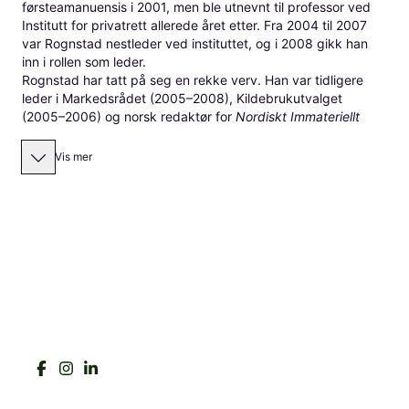
førsteamanuensis i 2001, men ble utnevnt til professor ved
Institutt for privatrett allerede året etter. Fra 2004 til 2007
var Rognstad nestleder ved instituttet, og i 2008 gikk han
inn i rollen som leder.
Rognstad har tatt på seg en rekke verv. Han var tidligere
leder i Markedsrådet (2005–2008), Kildebrukutvalget
(2005–2006) og norsk redaktør for
Nordiskt Immateriellt
Rättskydd
(NIR) i perioden 2002 til 2005. Han er
styremedlem i Norsk Forening for Opphavsrett (fra 1999),
Vis mer
Norsk redaksjonsmedlem i
Scandinavian Studies of Law
(fra
2003), medlem av redaksjonskomiteen, NIR (fra 2005),
rettskyndig medlem av Patentstyrets 2. avdeling (fra 2002)
og leder for Vederlagsnemnda (fra 2000.) Rognstad har
også vært medlem av arbeidsgruppe for ”Information
Property” under Trento Common Core Project siden 2004.
Han er forfatter av flere bøker og artikler publisert både i
Norge og internasjonalt. I 2018 kom boken
Property Aspects
of Intellectual Property
utgitt av Cambridge University Press,
og i 2019 kom andreutgaven av
Opphavsrett,
hvor Birger S.
Lassen også er bidragsyter. Rognstad er også aktuell med et
nytt prosjekt om EØS-rett.